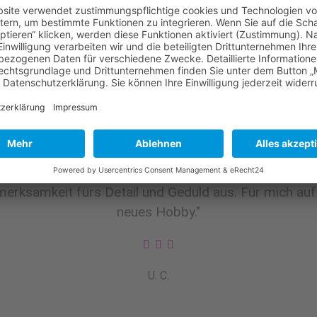
Unsere Standorte auf der Karte
Feedback der Teilnehmer*innen
einzelnen Teilnehmer und dessen Projekt eingegangen w
erksamkeit fürs Detail und Geduld aus. Für mich auf j
neues Hobby."
U. C.