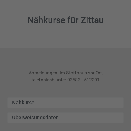
Nähkurse für Zittau
Anmeldungen: im Stoffhaus vor Ort,
telefonisch unter 03583 - 512201
Nähkurse
Überweisungsdaten
Tag
Uhrzeit
Datum
Dienstag
15.00 - 17.00 Uhr
wöchentlich